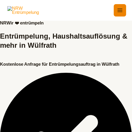
Zum
Inhalt
kostenlose Hotline 015259344772
Main
springen
NRWir ❤️ entrümpeln
Men
Entrümpelung, Haushaltsauflösung &
mehr in Wülfrath
Kostenlose Anfrage für Entrümpelungsauftrag in Wülfrath