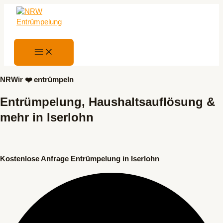
Zum
kostenlose Hotline 015
Inhalt
springen
Main
Menu
NRWir ❤️ entrümpeln
Entrümpelung, Haushaltsauflösung &
mehr in Iserlohn
Kostenlose Anfrage Entrümpelung in Iserlohn